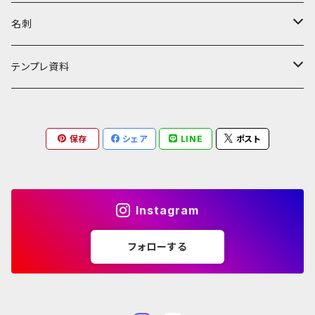
名刺
個人事業主・フリーランス向け
テンプレ資料
管理表
保存
シェア
LINE
ポスト
Instagram
フォローする