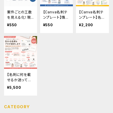
案件ごとの工数
【Canva名刺テ
【Canva名刺テ
を見える化！現
ンプレート】情報
ンプレート】名刺
役フリーランス
を入れるだけ
作成代行 Canv
¥550
¥550
¥2,200
が使う稼働管理
で、そのまま使え
a編集可｜個人
シート
る名刺テンプレ
事業主向け 名
ートです。
刺データ作成
【名刺に何を載
せるか迷ってい
る方へ】何を載
¥5,500
せるかから整え
る｜名刺設計サ
ポート（個人事
CATEGORY
業主向け）